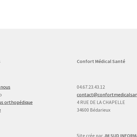
s
Confort Médical Santé
-nous
04.67.23.43.12
o
contact@confortmedicalsa
s orthopédique
4 RUE DE LA CHAPELLE
e
34600 Bédarieux
Site crée par
JM SUD INFORM