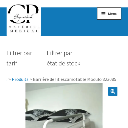
Menu
Confort & Bien-être
Filtrer par
Filtrer par
Hygiène
tarif
état de stock
Mobilité
.
>
Produits
>
Barrière de lit escamotable Modulo 823085
Rééducation
Maternité
Accessoires Salle de bain
Vêtements & Chaussures