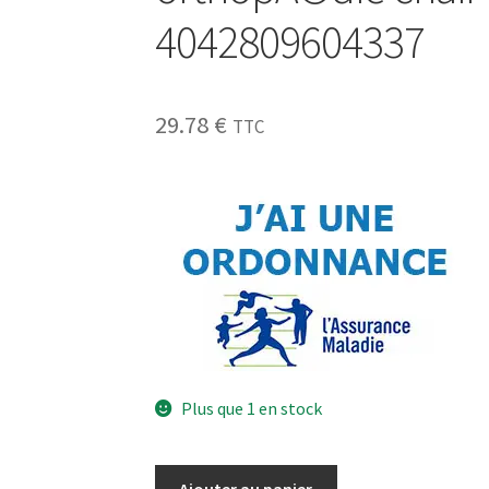
4042809604337
29.78
€
TTC
Plus que 1 en stock
Ajouter au panier