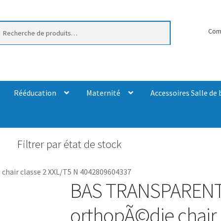
erche
Com
Rééducation
Maternité
Accessoires Salle de 
Filtrer par état de stock
air classe 2 XXL/T5 N 4042809604337
BAS TRANSPARENT
orthopÃ©die chair 