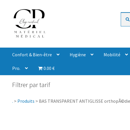
Rech
Confort & Bien-être
Hygiène
Mobilité
Pro.
0.00 €
Filtrer par tarif
.
>
Produits
>
BAS TRANSPARENT ANTIGLISSE orthopÃ©die ch