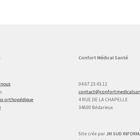
s
Confort Médical Santé
-nous
04.67.23.43.12
o
contact@confortmedicalsa
s orthopédique
4 RUE DE LA CHAPELLE
e
34600 Bédarieux
Site crée par
JM SUD INFORM