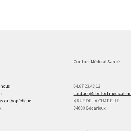
s
Confort Médical Santé
-nous
04.67.23.43.12
o
contact@confortmedicalsa
s orthopédique
4 RUE DE LA CHAPELLE
e
34600 Bédarieux