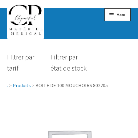
Menu
Confort & Bien-être
Filtrer par
Filtrer par
Hygiène
tarif
état de stock
Mobilité
.
>
Produits
>
BOITE DE 100 MOUCHOIRS 802205
Rééducation
Maternité
Accessoires Salle de bain
Vêtements & Chaussures