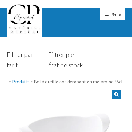
Menu
Confort & Bien-être
Filtrer par
Filtrer par
Hygiène
tarif
état de stock
Mobilité
.
>
Produits
>
Bol à oreille antidérapant en mélamine 35cl
Rééducation
Maternité
Accessoires Salle de bain
Vêtements & Chaussures