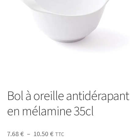
Sécurité
Pro.
0.00 €
Bol à oreille antidérapant
en mélamine 35cl
7.68
€
–
10.50
€
TTC