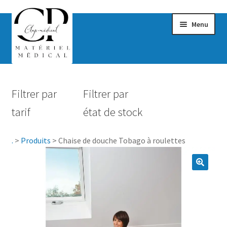
Menu
Confort & Bien-être
Filtrer par
Filtrer par
Hygiène
tarif
état de stock
Mobilité
.
>
Produits
>
Chaise de douche Tobago à roulettes
Rééducation
Maternité
Accessoires Salle de bain
Vêtements & Chaussures