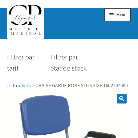
Menu
Confort & Bien-être
Filtrer par
Filtrer par
Hygiène
tarif
état de stock
Mobilité
.
>
Produits
>
CHAISE GARDE ROBE SITIS FIXE 1602204000
Rééducation
Maternité
Accessoires Salle de bain
Vêtements & Chaussures