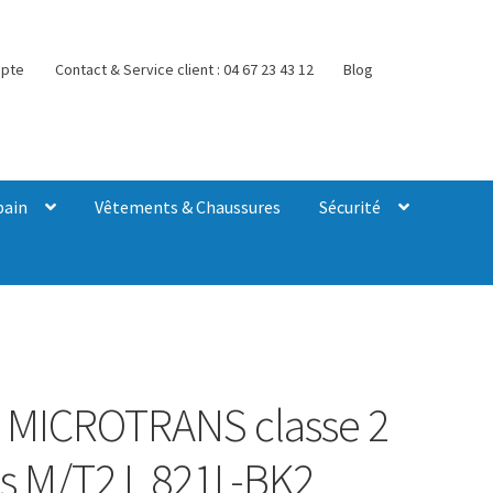
pte
Contact & Service client : 04 67 23 43 12
Blog
bain
Vêtements & Chaussures
Sécurité
MICROTRANS classe 2
s M/T2 L 821L-BK2