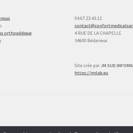
-nous
04.67.23.43.12
o
contact@confortmedicalsa
s orthopédique
4 RUE DE LA CHAPELLE
e
34600 Bédarieux
Site crée par
JM SUD INFORM
https://jmlab.eu