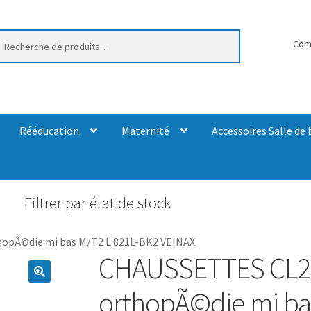
erche
Com
Rééducation
Maternité
Accessoires Salle de 
Filtrer par état de stock
opÃ©die mi bas M/T2 L 821L-BK2 VEINAX
CHAUSSETTES CL2 
orthopÃ©die mi ba