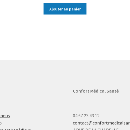
Ajouter au panier
s
Confort Médical Santé
-nous
04.67.23.43.12
o
contact@confortmedicalsa
s orthopédique
4 RUE DE LA CHAPELLE