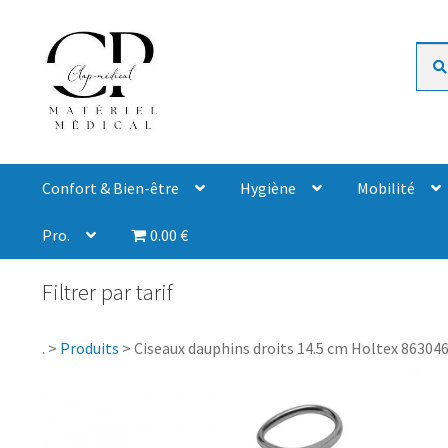
Rech
Confort & Bien-être
Hygiène
Mobilité
Pro.
0.00 €
Filtrer par tarif
.
>
Produits
>
Ciseaux dauphins droits 14.5 cm Holtex 86304