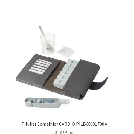
Pilulier Semainier CARDIO PILBOX 817304
31.96
€
TTC