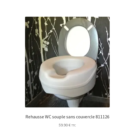
Rehausse WC souple sans couvercle 811126
59.90
€
TTC