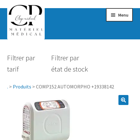
Menu
Confort & Bien-être
Filtrer par
Filtrer par
Hygiène
tarif
état de stock
Mobilité
.
>
Produits
>
COMP152 AUTOMORPHO +19338142
Rééducation
Maternité
Accessoires Salle de bain
Vêtements & Chaussures