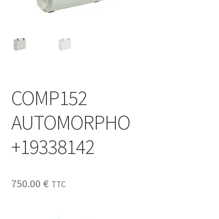
Sécurité
Pro.
0.00 €
COMP152
AUTOMORPHO
+19338142
750.00
€
TTC