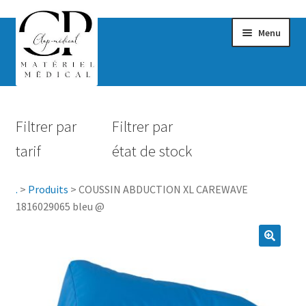
Menu
Confort & Bien-être
Filtrer par
Filtrer par
Hygiène
tarif
état de stock
Mobilité
.
>
Produits
>
COUSSIN ABDUCTION XL CAREWAVE
Rééducation
1816029065 bleu @
Maternité
Accessoires Salle de bain
Vêtements & Chaussures