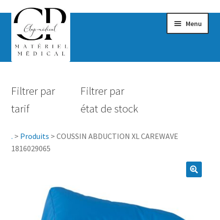
Menu
Confort & Bien-être
Filtrer par
Filtrer par
Hygiène
tarif
état de stock
Mobilité
.
>
Produits
>
COUSSIN ABDUCTION XL CAREWAVE
Rééducation
1816029065
Maternité
Accessoires Salle de bain
Vêtements & Chaussures