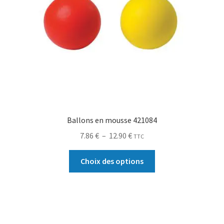
Ballons en mousse 421084
7.86
€
–
12.90
€
TTC
Choix des options