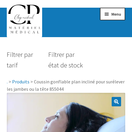
Menu
Confort & Bien-être
Filtrer par
Filtrer par
Hygiène
tarif
état de stock
Mobilité
.
>
Produits
>
Coussin gonflable plan incliné pour surélever
Rééducation
les jambes ou la tête 855044
Maternité
Accessoires Salle de bain
Vêtements & Chaussures