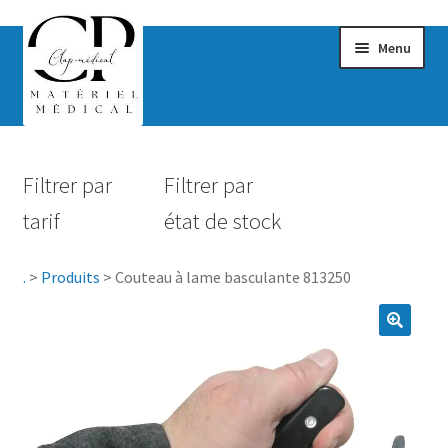
Menu
Confort & Bien-être
Filtrer par
Filtrer par
Hygiène
tarif
état de stock
Mobilité
.
>
Produits
>
Couteau à lame basculante 813250
Rééducation
Maternité
Accessoires Salle de bain
Vêtements & Chaussures