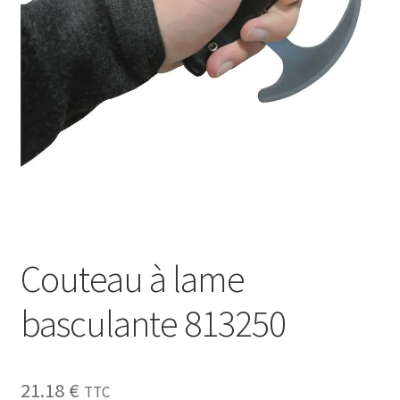
Sécurité
Pro.
0.00 €
Couteau à lame
basculante 813250
21.18
€
TTC