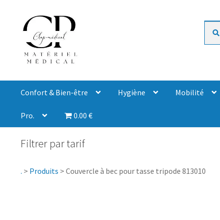
Rech
Confort & Bien-être
Hygiène
Mobilité
Pro.
0.00 €
Filtrer par tarif
.
>
Produits
>
Couvercle à bec pour tasse tripode 813010