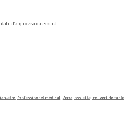
s date d’approvisionnement
ien-être
,
Professionnel médical
,
Verre, assiette, couvert de table