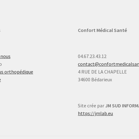
s
Confort Médical Santé
-nous
04.67.23.43.12
o
contact@confortmedicalsa
s orthopédique
4 RUE DE LA CHAPELLE
e
34600 Bédarieux
Site crée par
JM SUD INFORM
https://jmlab.eu