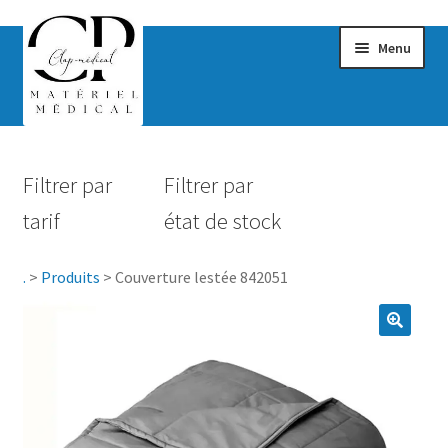
Menu
Confort & Bien-être
Filtrer par
Filtrer par
Hygiène
tarif
état de stock
Mobilité
.
>
Produits
>
Couverture lestée 842051
Rééducation
Maternité
Accessoires Salle de bain
Vêtements & Chaussures