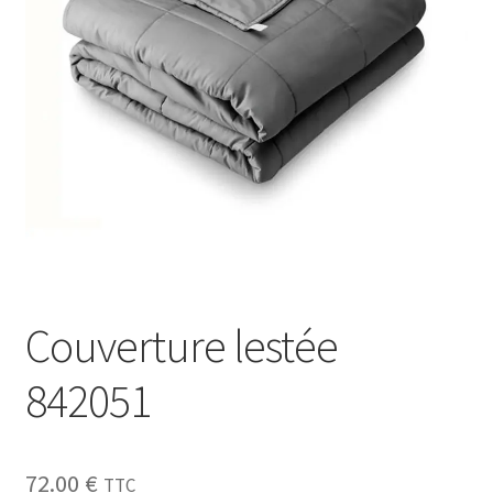
Sécurité
Pro.
0.00 €
Couverture lestée
842051
72.00
€
TTC