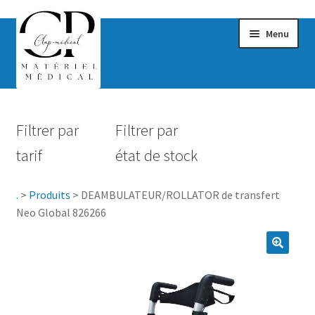
Menu
Confort & Bien-être
Filtrer par
Filtrer par
Hygiène
tarif
état de stock
Mobilité
.
>
Produits
>
DEAMBULATEUR/ROLLATOR de transfert
Rééducation
Neo Global 826266
Maternité
Accessoires Salle de bain
Vêtements & Chaussures