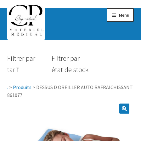
Menu
Confort & Bien-être
Filtrer par
Filtrer par
Hygiène
tarif
état de stock
Mobilité
.
>
Produits
>
DESSUS D OREILLER AUTO RAFRAICHISSANT
Rééducation
861077
Maternité
Accessoires Salle de bain
Vêtements & Chaussures