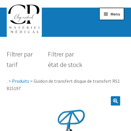
Menu
Confort & Bien-être
Filtrer par
Filtrer par
Hygiène
tarif
état de stock
Mobilité
.
>
Produits
>
Guidon de transfert disque de transfert RS1
Rééducation
815197
Maternité
Accessoires Salle de bain
Vêtements & Chaussures