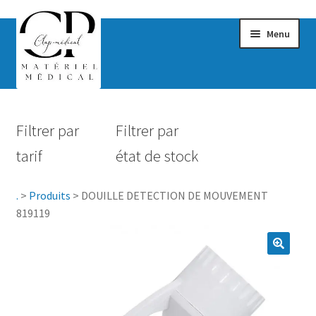
Menu
Confort & Bien-être
Filtrer par
Filtrer par
Hygiène
tarif
état de stock
Mobilité
.
>
Produits
>
DOUILLE DETECTION DE MOUVEMENT
Rééducation
819119
Maternité
Accessoires Salle de bain
Vêtements & Chaussures