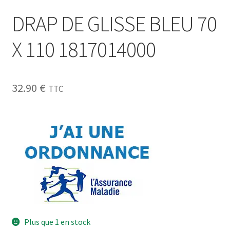
DRAP DE GLISSE BLEU 70
Sécurité
Pro.
X 110 1817014000
0.00 €
32.90
€
TTC
Plus que 1 en stock