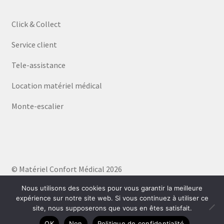
Click & Collect
Service client
Tele-assistance
Location matériel médical
Monte-escalier
© Matériel Confort Médical 2026
Politique de confidentialité
Built with WooCommerce
.
Nous utilisons des cookies pour vous garantir la meilleure
expérience sur notre site web. Si vous continuez à utiliser ce
site, nous supposerons que vous en êtes satisfait.
0
OK
Non
Politique de confidentialité