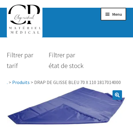
Menu
Confort & Bien-être
Filtrer par
Filtrer par
Hygiène
tarif
état de stock
Mobilité
.
>
Produits
>
DRAP DE GLISSE BLEU 70 X 110 1817014000
Rééducation
Maternité
Accessoires Salle de bain
Vêtements & Chaussures