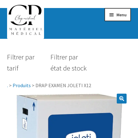
Menu
Confort & Bien-être
Filtrer par
Filtrer par
Hygiène
tarif
état de stock
Mobilité
.
>
Produits
>
DRAP EXAMEN JOLETI X12
Rééducation
Maternité
Accessoires Salle de bain
Vêtements & Chaussures