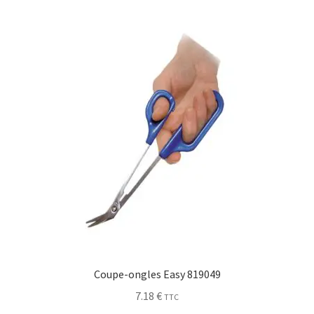
Coupe-ongles Easy 819049
7.18
€
TTC