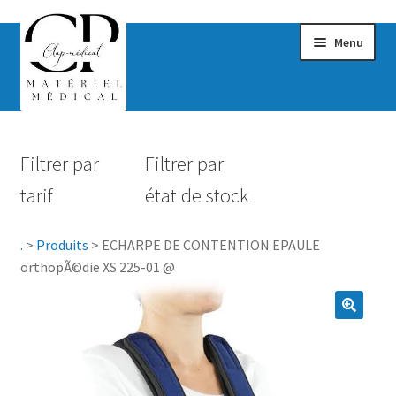
Menu
Confort & Bien-être
Filtrer par
Filtrer par
Hygiène
tarif
état de stock
Mobilité
.
>
Produits
>
ECHARPE DE CONTENTION EPAULE
Rééducation
orthopÃ©die XS 225-01 @
Maternité
Accessoires Salle de bain
Vêtements & Chaussures