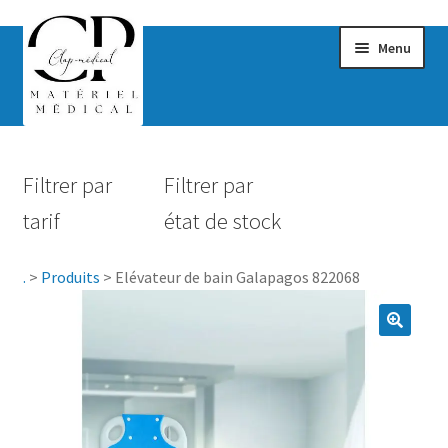
Menu
Confort & Bien-être
Filtrer par
Filtrer par
Hygiène
tarif
état de stock
Mobilité
.
>
Produits
>
Elévateur de bain Galapagos 822068
Rééducation
Maternité
Accessoires Salle de bain
Vêtements & Chaussures