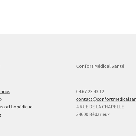
s
Confort Médical Santé
-nous
04.67.23.43.12
o
contact@confortmedicalsa
s orthopédique
4 RUE DE LA CHAPELLE
e
34600 Bédarieux