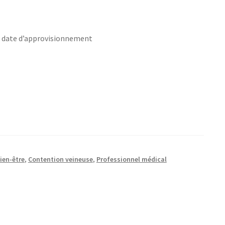
s date d’approvisionnement
ien-être
,
Contention veineuse
,
Professionnel médical