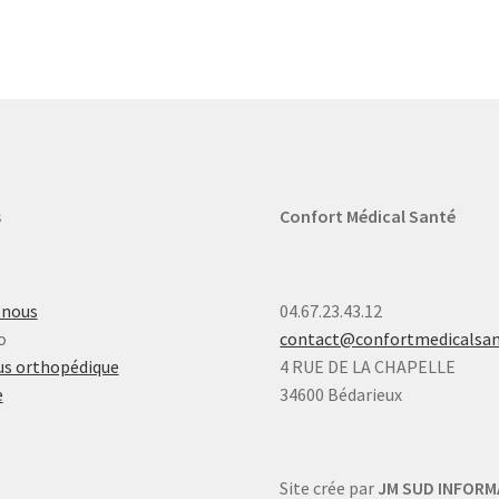
s
Confort Médical Santé
-nous
04.67.23.43.12
o
contact@confortmedicalsa
s orthopédique
4 RUE DE LA CHAPELLE
e
34600 Bédarieux
Site crée par
JM SUD INFORM