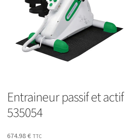
Sécurité
Pro.
0.00 €
Entraineur passif et actif
535054
674.98
€
TTC