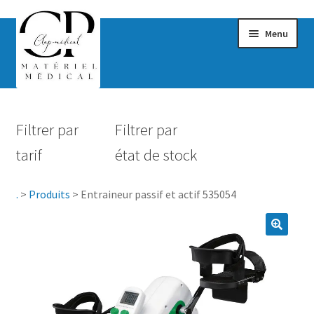
Menu
Confort & Bien-être
Filtrer par
Filtrer par
Hygiène
tarif
état de stock
Mobilité
.
>
Produits
>
Entraineur passif et actif 535054
Rééducation
Maternité
Accessoires Salle de bain
Vêtements & Chaussures