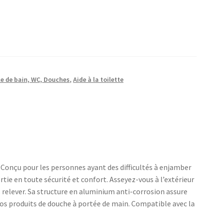
le de bain, WC, Douches
,
Aide à la toilette
. Conçu pour les personnes ayant des difficultés à enjamber
tie en toute sécurité et confort. Asseyez-vous à l’extérieur
us relever. Sa structure en aluminium anti-corrosion assure
vos produits de douche à portée de main. Compatible avec la