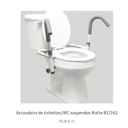
Accoudoirs de toilettes/WC suspendus Malte 811162
79.20
€
TTC