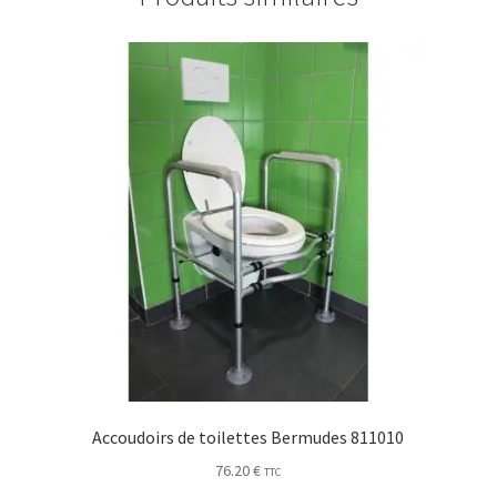
Accoudoirs de toilettes Bermudes 811010
76.20
€
TTC