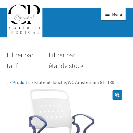
Menu
Confort & Bien-être
Filtrer par
Filtrer par
Hygiène
tarif
état de stock
Mobilité
.
>
Produits
>
Fauteuil douche/WC Amsterdam 811130
Rééducation
Maternité
Accessoires Salle de bain
Vêtements & Chaussures