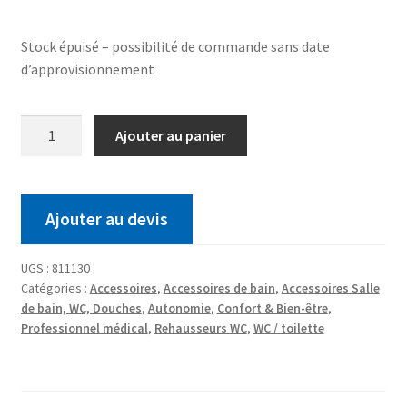
Stock épuisé – possibilité de commande sans date
d’approvisionnement
Ajouter au panier
Ajouter au devis
UGS :
811130
Catégories :
Accessoires
,
Accessoires de bain
,
Accessoires Salle
de bain, WC, Douches
,
Autonomie
,
Confort & Bien-être
,
Professionnel médical
,
Rehausseurs WC
,
WC / toilette