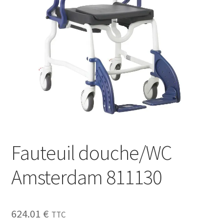
Sécurité
Pro.
0.00 €
Fauteuil douche/WC
Amsterdam 811130
624.01
€
TTC