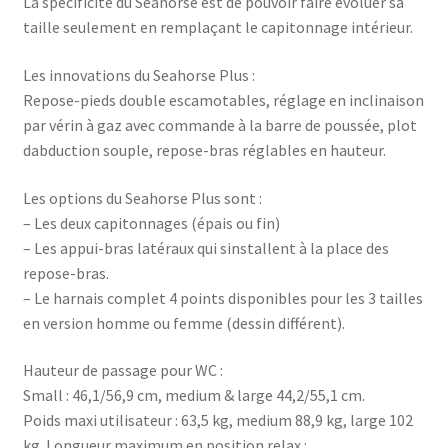
La spécificité du Seahorse est de pouvoir faire évoluer sa
taille seulement en remplaçant le capitonnage intérieur.
Les innovations du Seahorse Plus :
Repose-pieds double escamotables, réglage en inclinaison
par vérin à gaz avec commande à la barre de poussée, plot
dabduction souple, repose-bras réglables en hauteur.
Les options du Seahorse Plus sont :
– Les deux capitonnages (épais ou fin)
– Les appui-bras latéraux qui sinstallent à la place des
repose-bras.
– Le harnais complet 4 points disponibles pour les 3 tailles
en version homme ou femme (dessin différent).
Hauteur de passage pour WC :
Small : 46,1/56,9 cm, medium & large 44,2/55,1 cm.
Poids maxi utilisateur : 63,5 kg, medium 88,9 kg, large 102
kg. Longueur maximum en position relax :