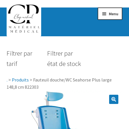
Menu
Confort & Bien-être
Filtrer par
Filtrer par
Hygiène
tarif
état de stock
Mobilité
.
>
Produits
>
Fauteuil douche/WC Seahorse Plus large
Rééducation
148,8 cm 822303
Maternité
Accessoires Salle de bain
Vêtements & Chaussures