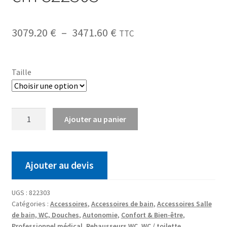
3079.20
€
–
3471.60
€
TTC
Taille
Ajouter au panier
Ajouter au devis
UGS :
822303
Catégories :
Accessoires
,
Accessoires de bain
,
Accessoires Salle
de bain, WC, Douches
,
Autonomie
,
Confort & Bien-être
,
Professionnel médical
,
Rehausseurs WC
,
WC / toilette