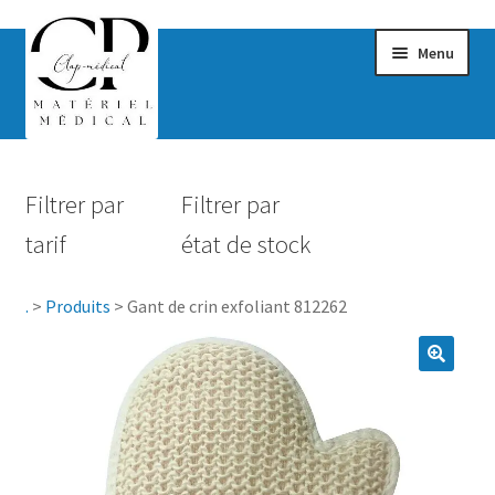
Menu
Confort & Bien-être
Filtrer par
Filtrer par
Hygiène
tarif
état de stock
Mobilité
.
>
Produits
>
Gant de crin exfoliant 812262
Rééducation
Maternité
Accessoires Salle de bain
Vêtements & Chaussures