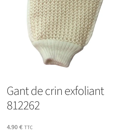
Sécurité
Pro.
0.00 €
Gant de crin exfoliant
812262
4.90
€
TTC