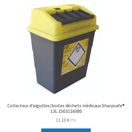
Collecteur d’aiguilles/boites déchets médicaux Sharpsafe®
13L 1503116080
11.10
€
TTC