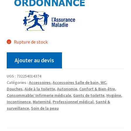
Rupture de stock
Ajouter au devis
UGS :
732254014374
Catégories :
Accessoires
,
Accessoires Salle de bain, WC,
Douches
,
Aide à la toilette
,
Autonomie
,
Confort & Bien-être
,
Consommable/ Infirmerie médicale
,
Gants de toilette
,
Hygiène
,
Incontinence
,
Maternité
,
Professionnel médical
,
Santé &
surveillance
,
Soin de la peau