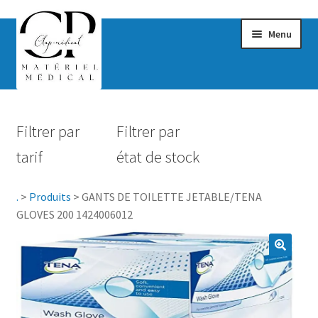
Menu
Confort & Bien-être
Filtrer par
Filtrer par
Hygiène
tarif
état de stock
Mobilité
.
>
Produits
>
GANTS DE TOILETTE JETABLE/TENA
Rééducation
GLOVES 200 1424006012
Maternité
Accessoires Salle de bain
Vêtements & Chaussures