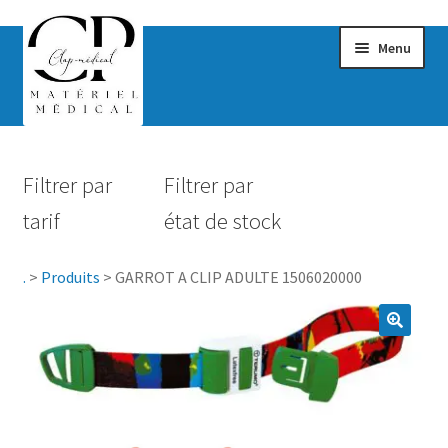
Menu
Confort & Bien-être
Filtrer par
Filtrer par
Hygiène
tarif
état de stock
Mobilité
.
>
Produits
>
GARROT A CLIP ADULTE 1506020000
Rééducation
Maternité
Accessoires Salle de bain
Vêtements & Chaussures