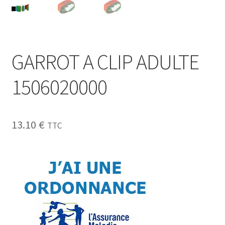
Sécurité
Pro.
GARROT A CLIP ADULTE
0.00 €
1506020000
13.10
€
TTC