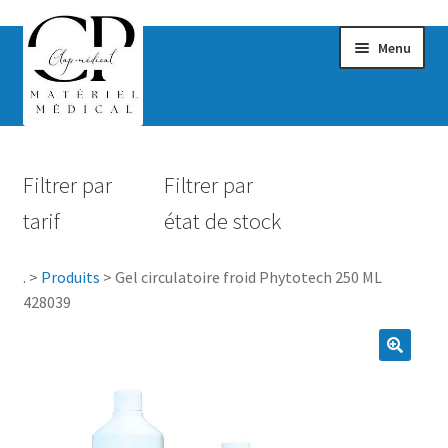
Menu
Confort & Bien-être
Filtrer par
Filtrer par
Hygiène
tarif
état de stock
Mobilité
.
>
Produits
>
Gel circulatoire froid Phytotech 250 ML
Rééducation
428039
Maternité
Accessoires Salle de bain
Vêtements & Chaussures