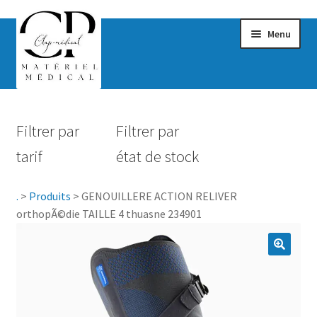
Menu
Confort & Bien-être
Filtrer par
Filtrer par
Hygiène
tarif
état de stock
Mobilité
.
>
Produits
>
GENOUILLERE ACTION RELIVER
Rééducation
orthopÃ©die TAILLE 4 thuasne 234901
Maternité
Accessoires Salle de bain
Vêtements & Chaussures