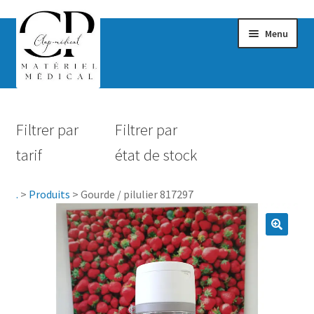
Menu
Confort & Bien-être
Filtrer par
Filtrer par
Hygiène
tarif
état de stock
Mobilité
.
>
Produits
>
Gourde / pilulier 817297
Rééducation
Maternité
Accessoires Salle de bain
Vêtements & Chaussures