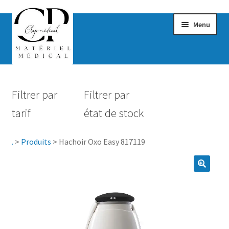
Menu
Confort & Bien-être
Filtrer par
Filtrer par
Hygiène
tarif
état de stock
Mobilité
.
>
Produits
>
Hachoir Oxo Easy 817119
Rééducation
Maternité
Accessoires Salle de bain
Vêtements & Chaussures