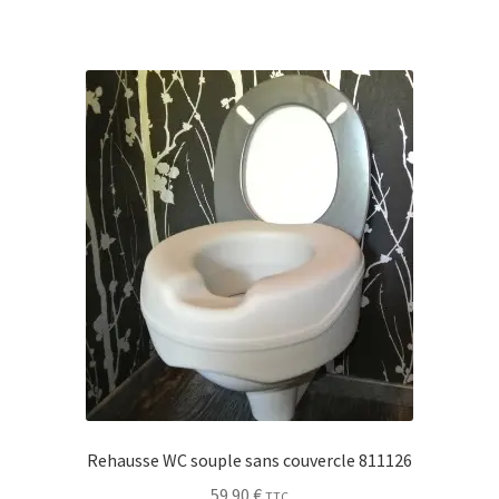
Rehausse WC souple sans couvercle 811126
59.90
€
TTC