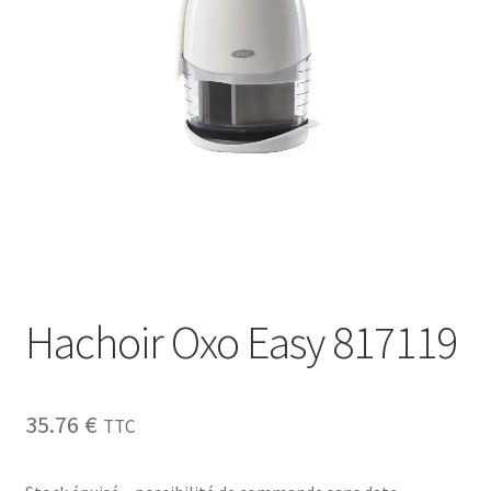
Sécurité
Pro.
0.00 €
Hachoir Oxo Easy 817119
35.76
€
TTC