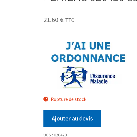
21.60
€
TTC
Rupture de stock
Ajouter au devis
UGS :
620420