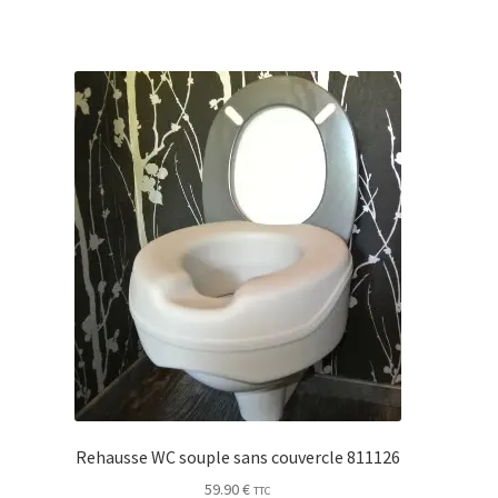
Rehausse WC souple sans couvercle 811126
59.90
€
TTC