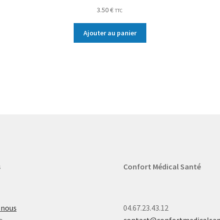
3.50
€
TTC
Ajouter au panier
s
Confort Médical Santé
-nous
04.67.23.43.12
o
contact@confortmedicalsa