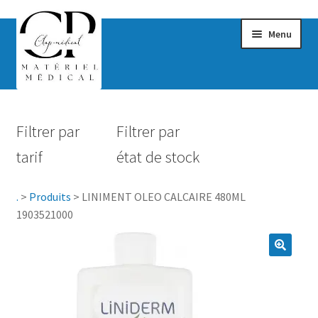
Menu
Confort & Bien-être
Filtrer par
Filtrer par
Hygiène
tarif
état de stock
Mobilité
.
>
Produits
>
LINIMENT OLEO CALCAIRE 480ML
Rééducation
1903521000
Maternité
Accessoires Salle de bain
Vêtements & Chaussures