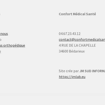
s
Confort Médical Santé
-nous
04.67.23.43.12
o
contact@confortmedicalsa
s orthopédique
4 RUE DE LA CHAPELLE
e
34600 Bédarieux
Site crée par
JM SUD INFORM
https://jmlab.eu