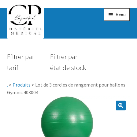
Menu
Confort & Bien-être
Filtrer par
Filtrer par
Hygiène
tarif
état de stock
Mobilité
.
>
Produits
>
Lot de 3 cercles de rangement pour ballons
Rééducation
Gymnic 403004
Maternité
Accessoires Salle de bain
Vêtements & Chaussures