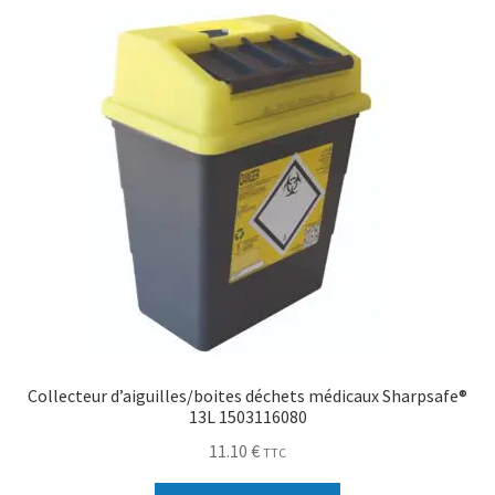
Collecteur d’aiguilles/boites déchets médicaux Sharpsafe®
13L 1503116080
11.10
€
TTC