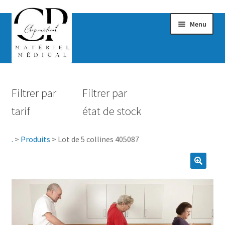
Menu
Confort & Bien-être
Filtrer par
Filtrer par
Hygiène
tarif
état de stock
Mobilité
.
>
Produits
>
Lot de 5 collines 405087
Rééducation
Maternité
Accessoires Salle de bain
Vêtements & Chaussures