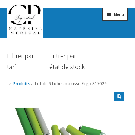
Menu
Confort & Bien-être
Filtrer par
Filtrer par
Hygiène
tarif
état de stock
Mobilité
.
>
Produits
>
Lot de 6 tubes mousse Ergo 817029
Rééducation
Maternité
Accessoires Salle de bain
Vêtements & Chaussures