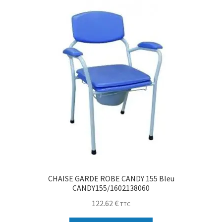
CHAISE GARDE ROBE CANDY 155 Bleu
CANDY155/1602138060
122.62
€
TTC