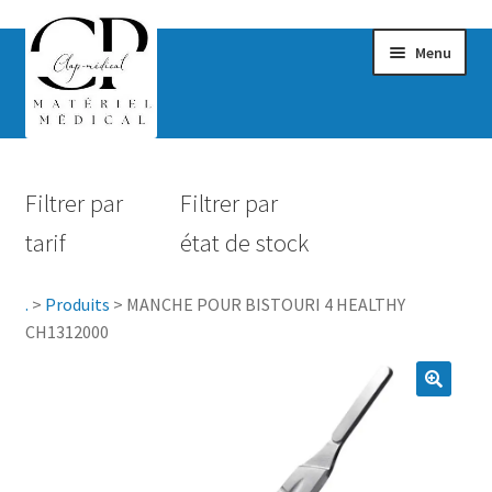
Menu
Confort & Bien-être
Filtrer par
Filtrer par
Hygiène
tarif
état de stock
Mobilité
.
>
Produits
>
MANCHE POUR BISTOURI 4 HEALTHY
Rééducation
CH1312000
Maternité
Accessoires Salle de bain
Vêtements & Chaussures