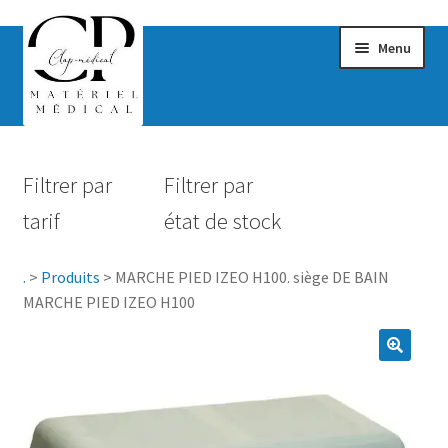
Menu
Confort & Bien-être
Filtrer par
Filtrer par
Hygiène
tarif
état de stock
Mobilité
.
>
Produits
>
MARCHE PIED IZEO H100. siège DE BAIN
Rééducation
MARCHE PIED IZEO H100
Maternité
Accessoires Salle de bain
Vêtements & Chaussures