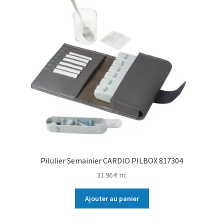
Pilulier Semainier CARDIO PILBOX 817304
31.96
€
TTC
Ajouter au panier