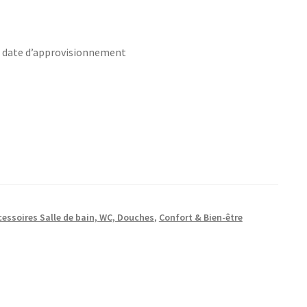
s date d’approvisionnement
cessoires Salle de bain, WC, Douches
,
Confort & Bien-être