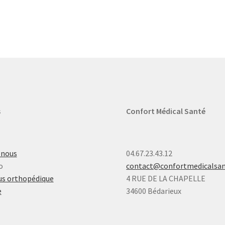
s
Confort Médical Santé
-nous
04.67.23.43.12
o
contact@confortmedicalsa
s orthopédique
4 RUE DE LA CHAPELLE
e
34600 Bédarieux