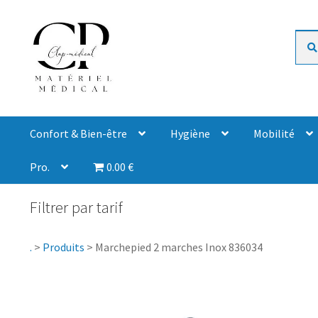
Rech
Confort & Bien-être
Hygiène
Mobilité
Pro.
0.00 €
Filtrer par tarif
.
>
Produits
>
Marchepied 2 marches Inox 836034