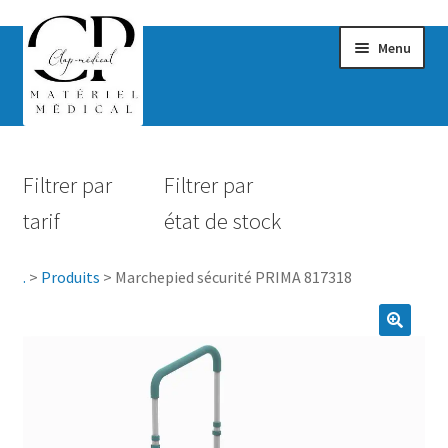
Menu
Confort & Bien-être
Filtrer par
Filtrer par
Hygiène
tarif
état de stock
Mobilité
.
>
Produits
>
Marchepied sécurité PRIMA 817318
Rééducation
Maternité
Accessoires Salle de bain
Vêtements & Chaussures