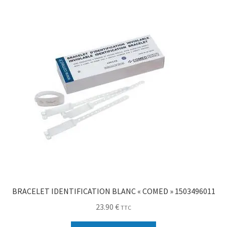
BRACELET IDENTIFICATION BLANC « COMED » 1503496011
23.90
€
TTC