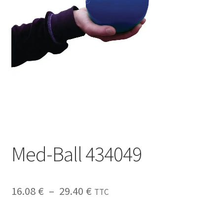
Sécurité
Pro.
0.00 €
Med-Ball 434049
16.08
€
–
29.40
€
TTC