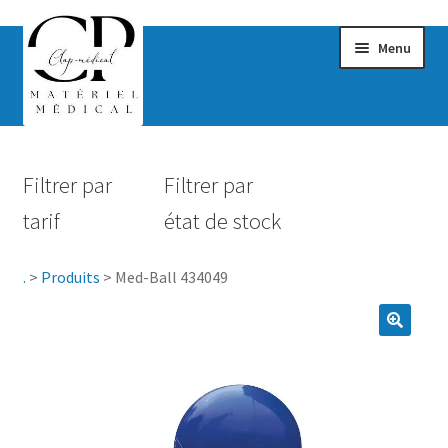
Menu
Confort & Bien-être
Filtrer par
Filtrer par
Hygiène
tarif
état de stock
Mobilité
.
>
Produits
>
Med-Ball 434049
Rééducation
Maternité
Accessoires Salle de bain
Vêtements & Chaussures