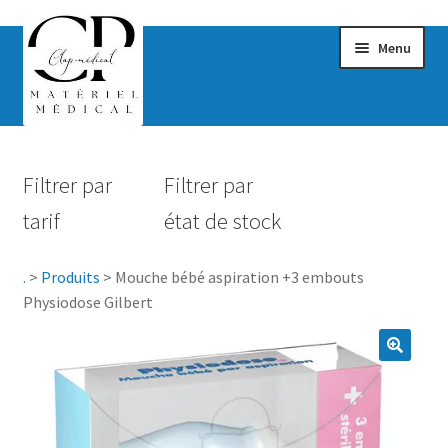
Menu
Confort & Bien-être
Filtrer par
Filtrer par
Hygiène
tarif
état de stock
Mobilité
.
>
Produits
>
Mouche bébé aspiration +3 embouts
Rééducation
Physiodose Gilbert
Maternité
Accessoires Salle de bain
Vêtements & Chaussures